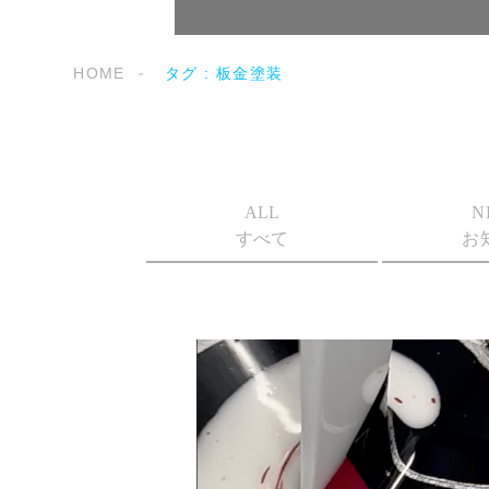
HOME
タグ : 板金塗装
ALL
N
すべて
お