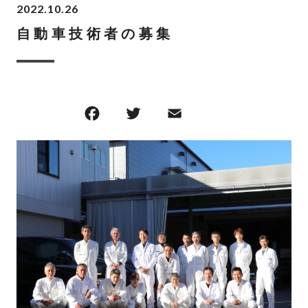
2022.10.26
自動車技術者の募集
F
T
E
共
a
w
m
有
c
it
ai
e
te
l
b
r
o
o
k