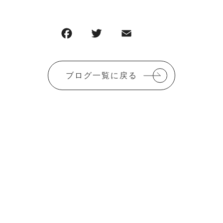
F
T
E
共
a
w
m
有
c
it
ai
ブログ一覧に戻る
e
te
l
b
r
o
o
k